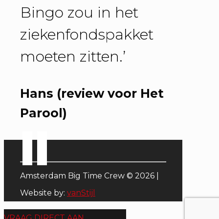
Bingo zou in het
ziekenfondspakket
moeten zitten.’
Hans (review voor Het
Parool)
Amsterdam Big Time Crew © 2026 |
Website by:
vanStijl
VRAAG DIRECT AAN